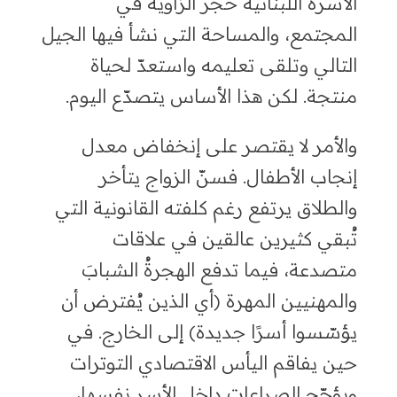
الأسرة اللبنانية حجر الزاوية في
المجتمع، والمساحة التي نشأ فيها الجيل
التالي وتلقى تعليمه واستعدّ لحياة
منتجة. لكن هذا الأساس يتصدّع اليوم.
والأمر لا يقتصر على إنخفاض معدل
إنجاب الأطفال. فسنّ الزواج يتأخر
والطلاق يرتفع رغم كلفته القانونية التي
تُبقي كثيرين عالقين في علاقات
متصدعة، فيما تدفع الهجرةُ الشبابَ
والمهنيين المهرة (أي الذين يُفترض أن
يؤسّسوا أسرًا جديدة) إلى الخارج. في
حين يفاقم اليأس الاقتصادي التوترات
ويؤجّج الصراعات داخل الأسر نفسها،