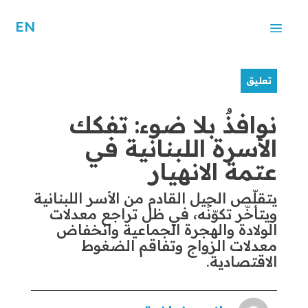
EN
تعليق
نوافذٌ بلا ضوء: تفكك
الأسرة اللبنانية في
عتمة الانهيار
يتقلّص الجيل القادم من الأسر اللبنانية
ويتأخّر تكوّنُه، في ظل تراجع معدلات
الولادة والهجرة الجماعية وانخفاض
معدلات الزواج وتفاقم الضغوط
الاقتصادية.