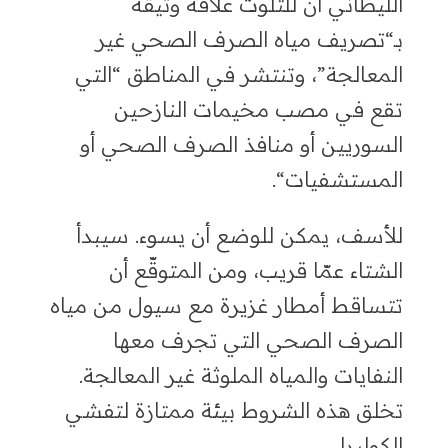
الليطاني أن للتلوث علاقة وثيقة
بـ
“
تصريف
مياه الصرف الصحي غير
المعالجة”
،
وتنتشر في المناطق
“
التي
تقع في مصب مخيمات
النازحين
السوريين أو منافذ الصرف الصحي أو
المستشفيات
“.
للأسف، يمكن للوضع أن يسوء. سيبدأ
الشتاء عمّا قريب
،
ومن المتوقّع أن
تتساقط أمطار غزيرة مع
سيول من مياه
الصرف الصحي
التي تجرف معها
النفايات والمياه الملوثة غير المعالجة.
تخلق هذه الشروط بيئة ممتازة لتفشي
الكوليرا.