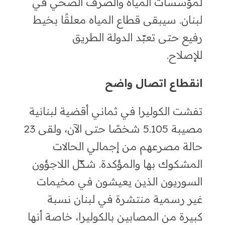
لمؤسسات المياه والصرف الصحي في
لبنان. سيبقى قطاع المياه معلقًا بخيط
رفيع حتى تعبّد الدولة الطريق
للإصلاح.
انقطاع اتصال واضح
تفشت الكوليرا في ثماني أقضية لبنانية
مصيبة 5
.105 شخص
ًا حتى الآن
،
ولقى
23
حالة مصرعهم من
إجمالي الحالات
المشكوك بها والمؤكدة. شكّل اللاجؤون
السوريون الذين يعيشون في مخيمات
غير رسمية منتشرة في لبنان نسبة
كبيرة
من المصابين بالكوليرا
،
خاصة أنها