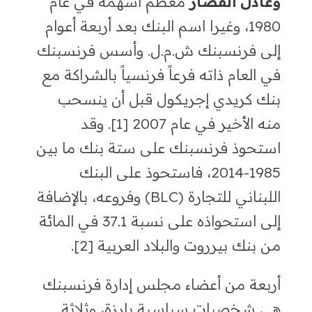
وعادل القصار
معظم أسهمه في عام
1980،
وغيرا اسم البنك بعد أربعة
أعوام
إلى فرنسبنك ش.م.ل
.
و
أسس فرنسبنك
في العام ذاته فرعاً فرنسياً بالشراكة مع
بنك كريدي إجريكول قبل أن ينسحب
منه الأخير في عام
2007 [1].
وقد
استحوذ فرنسبنك على ستة بنك
ما بين
1985
-2014،
فاستحوذ على البنك
اللبناني للتجارة (
BLC)
وفروعه
،
بالإضافة
إلى استحواذه على نسبة
37.1
في المائة
من بنك بيرروت والبلاد العربية [2]
.
أربعة من أعضاء مجلس
إدارة فرنسبنك
هي شخصيات سياسية بارزة، وثلاثة