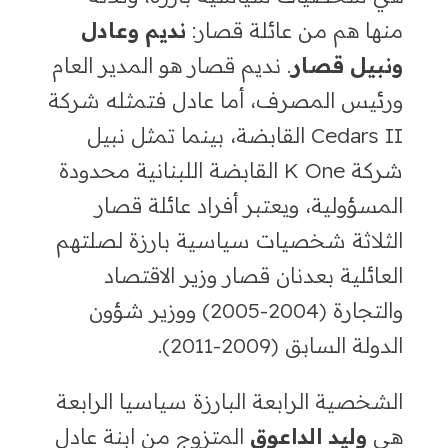
منها هم من عائلة قصار:
نديم وعادل
ونبيل قصار
. نديم قصار هو المدير العام
ورئيس المصرف
،
أما عادل فتمثله شركة
Cedars II
القابضة
،
بينما تمثل نبيل
شركة
K One
القابضة اللبنانية محدودة
المسؤولية
،
ويعتبر أفراد عائلة قصار
الثلاثة شخصيات سياسية بارزة لصلتهم
العائلية بعدنان قصار وزير الاقتصاد
والتجارة
(2004-2005)
ووزير شؤون
الدولة السابق
(2009-2011).
الشخصية الرابعة البارزة سياسيا الرابعة
هي
وليد الداعوق
المتزوج من ابنة عادل