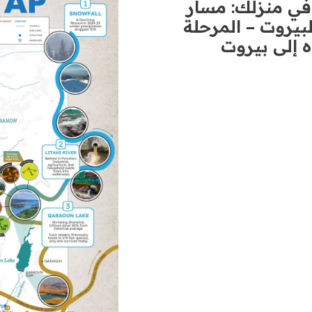
من أعالي الجبال إلى الصنبور في منزلك: ‎مسار
بيروت – المرحلة
اه إلى بيروت