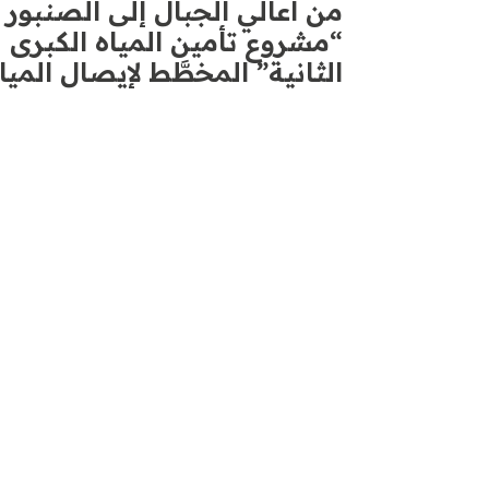
“مشروع تأمين المياه الكبرى ل
الثانية” المخطَّط لإيصال المي